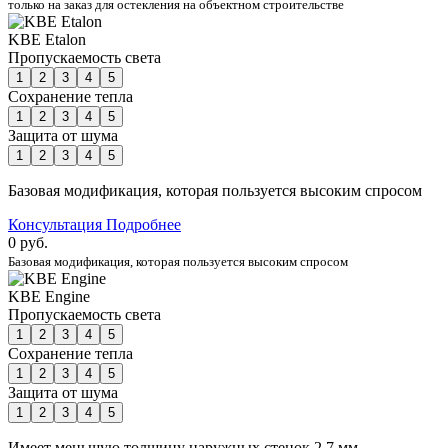
только на заказ для остекления на объектном строительстве
KBE Etalon
Пропускаемость света
1
2
3
4
5
Сохранение тепла
1
2
3
4
5
Защита от шума
1
2
3
4
5
Базовая модификация, которая пользуется высоким спросом
Консультация
Подробнее
0 руб.
Базовая модификация, которая пользуется высоким спросом
KBE Engine
Пропускаемость света
1
2
3
4
5
Сохранение тепла
1
2
3
4
5
Защита от шума
1
2
3
4
5
Имеет меньшую толщину наружных стенок 2,7 мм