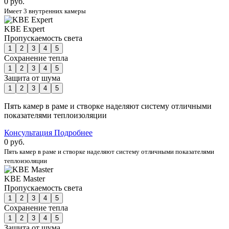
0 руб.
Имеет 3 внутренних камеры
KBE Expert
Пропускаемость света
1
2
3
4
5
Сохранение тепла
1
2
3
4
5
Защита от шума
1
2
3
4
5
Пять камер в раме и створке наделяют систему отличными
показателями теплоизоляции
Консультация
Подробнее
0 руб.
Пять камер в раме и створке наделяют систему отличными показателями
теплоизоляции
KBE Master
Пропускаемость света
1
2
3
4
5
Сохранение тепла
1
2
3
4
5
Защита от шума