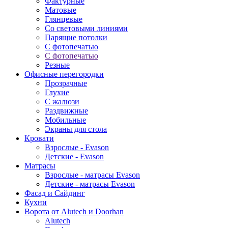
Фактурные
Матовые
Глянцевые
Со световыми линиями
Парящие потолки
С фотопечатью
С фотопечатью
Резные
Офисные перегородки
Прозрачные
Глухие
С жалюзи
Раздвижные
Мобильные
Экраны для стола
Кровати
Взрослые - Evason
Детские - Evason
Матрасы
Взрослые - матрасы Evason
Детские - матрасы Evason
Фасад и Сайдинг
Кухни
Ворота от Alutech и Doorhan
Alutech