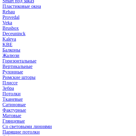
Smart под заказ
Пластиковые окна
Rehau
Provedal
Veka
Brusbox
Deceuninck
Kaleva
KBE
Балконы
Жалюзи
Горизонтальные
Вертикальные
Рулонные
Римские шторы
Плиссе
Зебра
Потолки
Тканевые
Сатиновые
Фактурные
Матовые
Глянцевые
Со световыми линиями
Парящие потолки