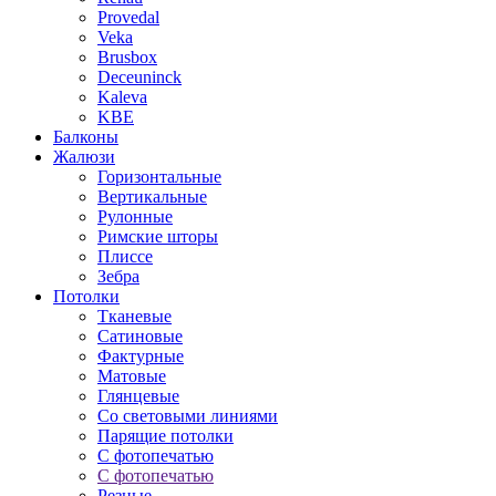
Provedal
Veka
Brusbox
Deceuninck
Kaleva
KBE
Балконы
Жалюзи
Горизонтальные
Вертикальные
Рулонные
Римские шторы
Плиссе
Зебра
Потолки
Тканевые
Сатиновые
Фактурные
Матовые
Глянцевые
Со световыми линиями
Парящие потолки
С фотопечатью
С фотопечатью
Резные