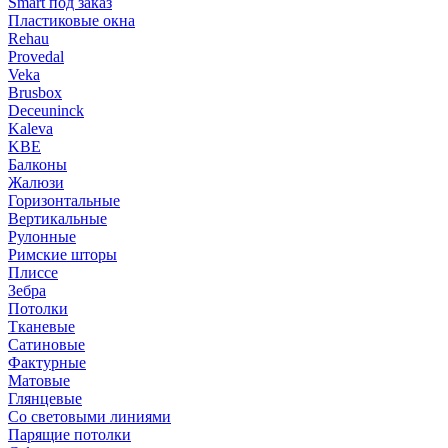
Smart под заказ
Пластиковые окна
Rehau
Provedal
Veka
Brusbox
Deceuninck
Kaleva
KBE
Балконы
Жалюзи
Горизонтальные
Вертикальные
Рулонные
Римские шторы
Плиссе
Зебра
Потолки
Тканевые
Сатиновые
Фактурные
Матовые
Глянцевые
Со световыми линиями
Парящие потолки