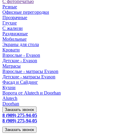
С фотопечатью
Резные
Офисные перегородки
Прозрачные
Глухие
С жалюзи
Раздвижные
Мобильные
Экраны для стола
Кровати
Взрослые - Evason
Детские - Evason
Матрасы
Взрослые - матрасы Evason
Детские - матрасы Evason
Фасад и Сайдинг
Кухни
Ворота от Alutech и Doorhan
Alutech
Doorhan
Заказать звонок
8 (909) 275-94-05
8 (909) 275-94-05
Заказать звонок