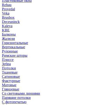
Пластиковые окна
Rehau
Provedal
Veka
Brusbox
Deceuninck
Kaleva
KBE
Балконы
Жалюзи
Горизонтальные
Вертикальные
Рулонные
Римские шторы
Плиссе
Зебра
Потолки
Тканевые
Сатиновые
Фактурные
Матовые
Глянцевые
Со световыми линиями
Парящие потолки
С фотопечатью