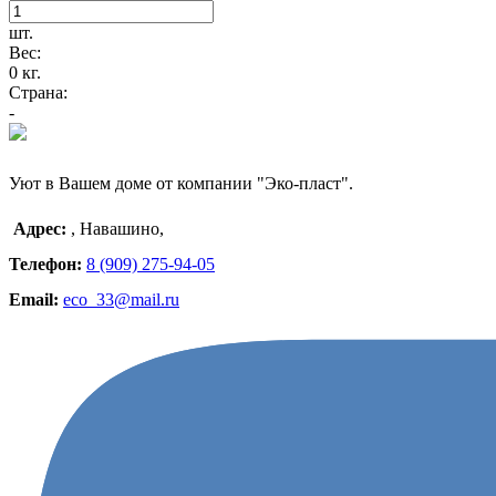
шт.
Вес:
0 кг.
Страна:
-
Уют в Вашем доме от компании "Эко-пласт".
Адрес:
,
Навашино
,
Телефон:
8 (909) 275-94-05
Email:
eco_33@mail.ru